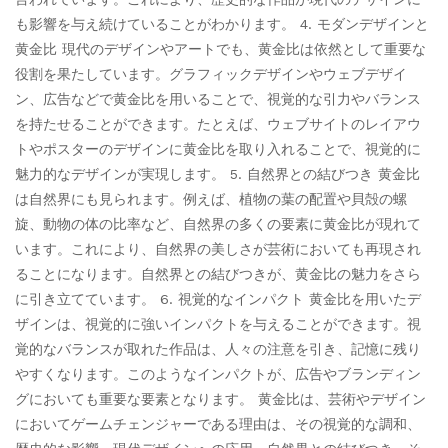
も影響を与え続けていることがわかります。 4. モダンデザインと
黄金比 現代のデザインやアートでも、黄金比は依然として重要な
役割を果たしています。グラフィックデザインやウェブデザイ
ン、広告などで黄金比を用いることで、視覚的な引力やバランス
を持たせることができます。たとえば、ウェブサイトのレイアウ
トやポスターのデザインに黄金比を取り入れることで、視覚的に
魅力的なデザインが実現します。 5. 自然界との結びつき 黄金比
は自然界にも見られます。例えば、植物の葉の配置や貝殻の螺
旋、動物の体の比率など、自然界の多くの要素に黄金比が現れて
います。これにより、自然界の美しさが芸術においても再現され
ることになります。自然界との結びつきが、黄金比の魅力をさら
に引き立てています。 6. 視覚的なインパクト 黄金比を用いたデ
ザインは、視覚的に強いインパクトを与えることができます。視
覚的なバランスが取れた作品は、人々の注意を引き、記憶に残り
やすくなります。このようなインパクトが、広告やブランディン
グにおいても重要な要素となります。 黄金比は、芸術やデザイン
においてゲームチェンジャーである理由は、その視覚的な調和、