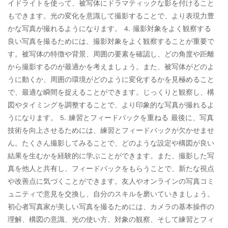
イドライトを使って、被写体にドラマティックな影を付けること
もできます。光の変化を意識して撮影することで、より表現力豊
かな写真が撮れるようになります。 4. 撮影対象をよく観察する
良い写真を撮るためには、撮影対象をよく観察することが重要で
す。被写体の特徴や背景、周囲の要素を確認し、どの角度や距離
から撮影するのが最適かを考えましょう。また、被写体がどのよ
うに動くか、周囲の環境がどのように変化するかを見極めること
で、最適な瞬間を捉えることができます。じっくりと観察し、構
図やタイミングを調整することで、より印象的な写真が撮れるよ
うになります。 5. 練習とフィードバックを重ねる 最後に、写真
技術を向上させるためには、練習とフィードバックが欠かせませ
ん。たくさん撮影してみることで、どのような設定や構図が良い
結果を生むかを経験的に学ぶことができます。また、撮影した写
真を他人と共有し、フィードバックをもらうことで、新たな視点
や改善点に気づくことができます。友人やオンラインの写真コミ
ュニティで意見を交換し、自分のスキルを磨いていきましょう。
初心者写真家が美しい写真を撮るためには、カメラの基本操作の
理解、構図の意識、光の使い方、対象の観察、そして練習とフィ