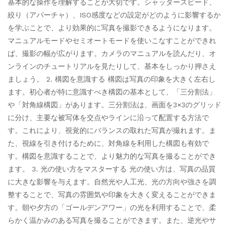
基本的な操作を理解することが大切です。シャッタースピード、
絞り（アパーチャ）、ISO感度などの設定がどのように影響するか
を学ぶことで、より効果的に写真を撮影できるようになります。
マニュアルモードやセミオートモードを使いこなすことができれ
ば、撮影の幅が広がります。カメラのマニュアルを読んだり、オ
ンラインのチュートリアルを見たりして、基本をしっかり押さえ
ましょう。 2. 構図を意識する 構図は写真の印象を大きく左右し
ます。初心者が特に意識すべき構図の基本として、「三分割法」
や「対角線構図」があります。三分割法は、画面を3×3のグリッド
に分け、主要な被写体を交点やラインに沿って配置する方法で
す。これにより、視覚的にバランスの取れた写真が撮れます。ま
た、視線を引き付けるために、対角線を利用した構図も有効で
す。構図を意識することで、より魅力的な写真を撮ることができ
ます。 3. 光の使い方をマスターする 光の使い方は、写真の品質
に大きな影響を与えます。自然光や人工光、光の方向や強さを調
整することで、写真の雰囲気や印象を大きく変えることができま
す。朝や夕方の「ゴールデンアワー」の光を利用することで、柔
らかく温かみのある写真を撮ることができます。また、逆光やサ