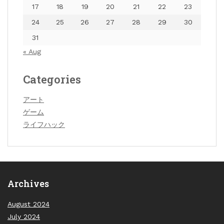
17
18
19
20
21
22
23
24
25
26
27
28
29
30
31
« Aug
Categories
アート
ゲーム
ライフハック
Archives
August 2024
July 2024