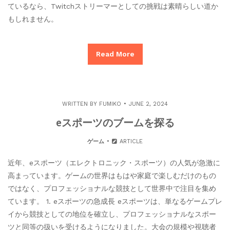
ているなら、Twitchストリーマーとしての挑戦は素晴らしい道か
もしれません。
Read More
WRITTEN BY
FUMIKO
JUNE 2, 2024
eスポーツのブームを探る
ゲーム
ARTICLE
近年、eスポーツ（エレクトロニック・スポーツ）の人気が急激に
高まっています。ゲームの世界はもはや家庭で楽しむだけのもの
ではなく、プロフェッショナルな競技として世界中で注目を集め
ています。 1. eスポーツの急成長 eスポーツは、単なるゲームプレ
イから競技としての地位を確立し、プロフェッショナルなスポー
ツと同等の扱いを受けるようになりました。大会の規模や視聴者