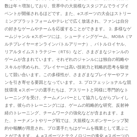
数は年々増加しており、世界中の大規模なスタジアムでライブイ
ベントが開催されるほどです。また、eスポーツの大会はストリー
ミングプラットフォームやテレビで広く放送され、ファンは自分
の好きなゲームやチームを応援することができます。 2. 多様なゲ
ームジャンル eスポーツには、シューティングゲーム、MOBA（マ
ルチプレイヤーオンラインバトルアリーナ）、バトルロイヤル、
リアルタイムストラテジー（RTS）など、さまざまなジャンルの
ゲームが含まれています。それぞれのジャンルには独自の戦略や
スキルが求められ、プレイヤーは高い技術力と戦略的思考を駆使
して競い合います。この多様性が、さまざまなプレイヤーやファ
ンを引き寄せる要因となっています。 3. プロフェッショナルな競
技環境 eスポーツの選手たちは、アスリートと同様に専門的なト
レーニングを受け、チームメンバーとして協力しながらプレイし
ます。彼らのトレーニングには、ゲームの戦略的な研究、反射神
経のトレーニング、チームワークの強化などが含まれます。ま
た、トーナメントやリーグ戦では、大規模なスポンサーシップ契
約や報酬が用意され、プロ選手たちはゲームを職業として選ぶこ
とができます。 4. eスポーツとテクノロジーの進化 eスポーツの