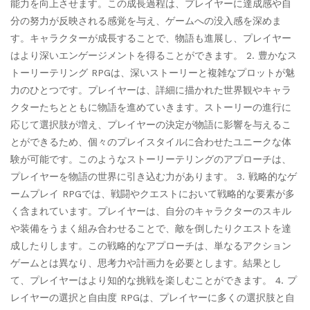
能力を向上させます。この成長過程は、プレイヤーに達成感や自
分の努力が反映される感覚を与え、ゲームへの没入感を深めま
す。キャラクターが成長することで、物語も進展し、プレイヤー
はより深いエンゲージメントを得ることができます。 2. 豊かなス
トーリーテリング RPGは、深いストーリーと複雑なプロットが魅
力のひとつです。プレイヤーは、詳細に描かれた世界観やキャラ
クターたちとともに物語を進めていきます。ストーリーの進行に
応じて選択肢が増え、プレイヤーの決定が物語に影響を与えるこ
とができるため、個々のプレイスタイルに合わせたユニークな体
験が可能です。このようなストーリーテリングのアプローチは、
プレイヤーを物語の世界に引き込む力があります。 3. 戦略的なゲ
ームプレイ RPGでは、戦闘やクエストにおいて戦略的な要素が多
く含まれています。プレイヤーは、自分のキャラクターのスキル
や装備をうまく組み合わせることで、敵を倒したりクエストを達
成したりします。この戦略的なアプローチは、単なるアクション
ゲームとは異なり、思考力や計画力を必要とします。結果とし
て、プレイヤーはより知的な挑戦を楽しむことができます。 4. プ
レイヤーの選択と自由度 RPGは、プレイヤーに多くの選択肢と自