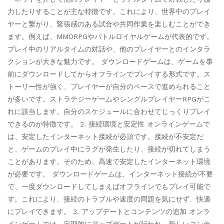
力したりすることが主な特徴です。これにより、世界中のプレイ
ヤーと繋がり、緊張感のある試合や共同作業を楽しむことができ
ます。例えば、MMORPGやバトルロイヤルゲームが代表的です。
プレイ中のリアルタイムの対話や、他のプレイヤーとのインタラ
クションが大きな魅力です。 ダウンロードゲームは、ゲームを事
前にダウンロードしてからオフラインでプレイする形式です。ス
トーリー性が強く、プレイヤーが自分のペースで進められること
が多いです。ストラテジーゲームやシングルプレイヤーRPGがこ
れに該当します。自分のスケジュールに合わせてじっくりプレイ
できるのが特徴です。 2. 接続環境と安定性 オンラインゲームで
は、安定したインターネット接続が必須です。接続が不安定だ
と、ゲームのプレイ中にラグが発生したり、接続が切れてしまう
ことがあります。そのため、高速で安定したインターネット環境
が必要です。 ダウンロードゲームは、インターネット接続が不要
で、一度ダウンロードしてしまえばオフラインでもプレイ可能で
す。これにより、接続のトラブルや速度の問題を気にせず、快適
にプレイできます。 3. アップデートとコンテンツの追加 オンラ
インゲームでは、定期的にアップデートが行われ、新しいコンテ