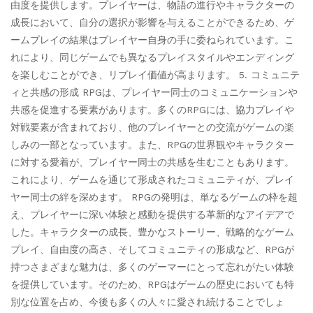
由度を提供します。プレイヤーは、物語の進行やキャラクターの
成長において、自分の選択が影響を与えることができるため、ゲ
ームプレイの結果はプレイヤー自身の手に委ねられています。こ
れにより、同じゲームでも異なるプレイスタイルやエンディング
を楽しむことができ、リプレイ価値が高まります。 5. コミュニテ
ィと共感の形成 RPGは、プレイヤー同士のコミュニケーションや
共感を促進する要素があります。多くのRPGには、協力プレイや
対戦要素が含まれており、他のプレイヤーとの交流がゲームの楽
しみの一部となっています。また、RPGの世界観やキャラクター
に対する愛着が、プレイヤー同士の共感を生むこともあります。
これにより、ゲームを通じて形成されたコミュニティが、プレイ
ヤー同士の絆を深めます。 RPGの発明は、単なるゲームの枠を超
え、プレイヤーに深い体験と感動を提供する革新的なアイデアで
した。キャラクターの成長、豊かなストーリー、戦略的なゲーム
プレイ、自由度の高さ、そしてコミュニティの形成など、RPGが
持つさまざまな魅力は、多くのゲーマーにとって忘れがたい体験
を提供しています。そのため、RPGはゲームの歴史においても特
別な位置を占め、今後も多くの人々に愛され続けることでしょ