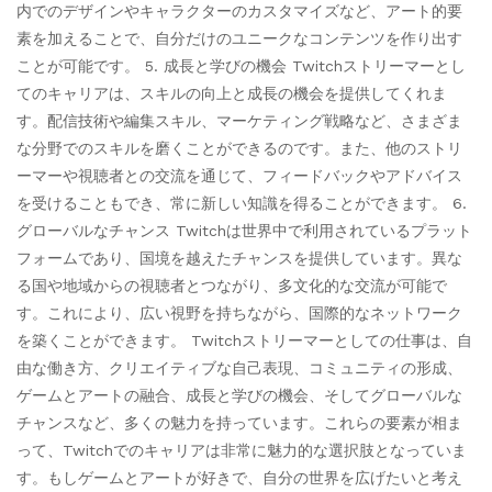
内でのデザインやキャラクターのカスタマイズなど、アート的要
素を加えることで、自分だけのユニークなコンテンツを作り出す
ことが可能です。 5. 成長と学びの機会 Twitchストリーマーとし
てのキャリアは、スキルの向上と成長の機会を提供してくれま
す。配信技術や編集スキル、マーケティング戦略など、さまざま
な分野でのスキルを磨くことができるのです。また、他のストリ
ーマーや視聴者との交流を通じて、フィードバックやアドバイス
を受けることもでき、常に新しい知識を得ることができます。 6.
グローバルなチャンス Twitchは世界中で利用されているプラット
フォームであり、国境を越えたチャンスを提供しています。異な
る国や地域からの視聴者とつながり、多文化的な交流が可能で
す。これにより、広い視野を持ちながら、国際的なネットワーク
を築くことができます。 Twitchストリーマーとしての仕事は、自
由な働き方、クリエイティブな自己表現、コミュニティの形成、
ゲームとアートの融合、成長と学びの機会、そしてグローバルな
チャンスなど、多くの魅力を持っています。これらの要素が相ま
って、Twitchでのキャリアは非常に魅力的な選択肢となっていま
す。もしゲームとアートが好きで、自分の世界を広げたいと考え