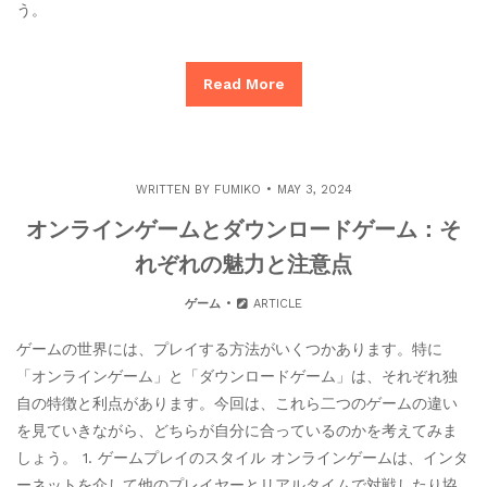
う。
Read More
WRITTEN BY
FUMIKO
MAY 3, 2024
オンラインゲームとダウンロードゲーム：そ
れぞれの魅力と注意点
ゲーム
ARTICLE
ゲームの世界には、プレイする方法がいくつかあります。特に
「オンラインゲーム」と「ダウンロードゲーム」は、それぞれ独
自の特徴と利点があります。今回は、これら二つのゲームの違い
を見ていきながら、どちらが自分に合っているのかを考えてみま
しょう。 1. ゲームプレイのスタイル オンラインゲームは、インタ
ーネットを介して他のプレイヤーとリアルタイムで対戦したり協